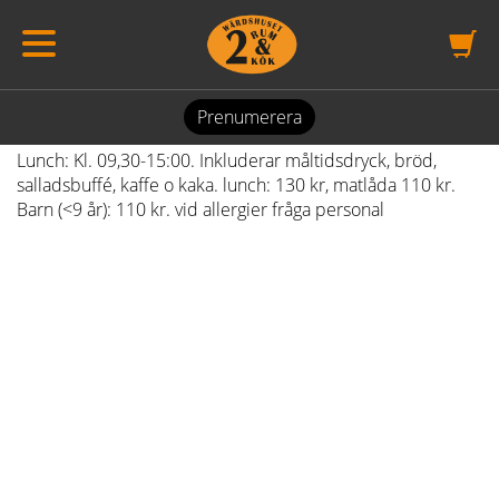
Veckans lunch
Vecka 32
Prenumerera
Lunch: Kl. 09,30-15:00. Inkluderar måltidsdryck, bröd,
salladsbuffé, kaffe o kaka. lunch: 130 kr, matlåda 110 kr.
Barn (<9 år): 110 kr. vid allergier fråga personal
Torsdag 6 augusti
Frasig kycklingschnitzel med bearnaisesås och stekt
potatis