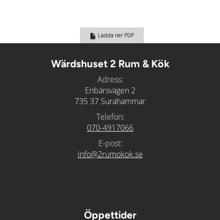
stekt grönsaker serveras m. klyftpotatis 185:- Oxfile
medaljong Black & white med stekt grönsaker och
Ladda ner PDF
klyftpotatis 209:-
Wärdshuset 2 Rum & Kök
Adress:
Enbärsvägen 2
735 37 Surahammar
Telefon:
070-4917066
E-post:
info@2rumokok.se
Öppettider